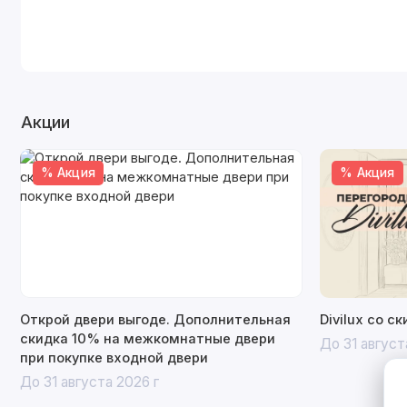
Акции
% Акция
% Акция
Открой двери выгоде. Дополнительная
Divilux со с
скидка 10% на межкомнатные двери
До 31 август
при покупке входной двери
До 31 августа 2026 г