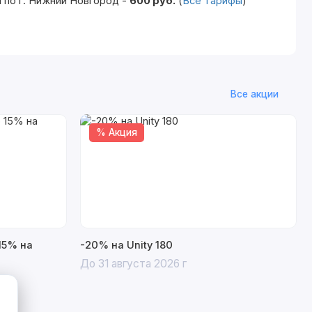
 по г. Нижний Новгород -
600 руб.
(
Все тарифы
)
Все акции
% Акция
15% на
-20% на Unity 180
До 31 августа 2026 г