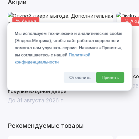
Акции
% Акция
% Акц
Мы используем технические и аналитические cookie
(Яндекс.Метрика), чтобы сайт работал корректно и
помогал нам улучшать сервис. Нажимая «Принять»,
вы соглашаетесь с нашей
Политикой
конфиденциальности
Открой двери выгоде. Дополнительная
Divilux 
Отклонить
Принять
скидка 10% на межкомнатные двери при
До 31 ав
покупке входной двери
До 31 августа 2026 г
Рекомендуемые товары