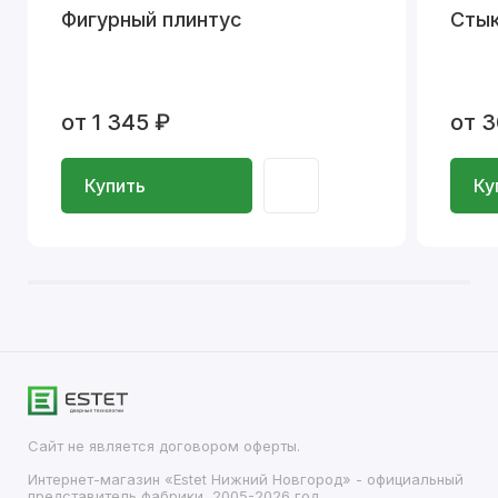
Фигурный плинтус
Стык
от 1 345 ₽
от 3
Купить
Ку
Сайт не является договором оферты.
Интернет-магазин «Estet Нижний Новгород» - официальный
представитель фабрики, 2005-2026 год