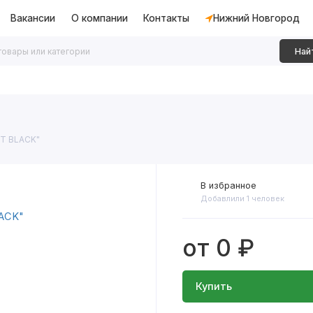
Вакансии
О компании
Контакты
Нижний Новгород
Най
дки
Алюминиевые перегородки
Декоративные рейки
T BLACK"
В избранное
Добавлили 1 человек
от 0 ₽
Купить