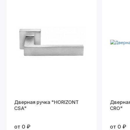
Дверная ручка "HORIZONT
Дверная
CSA"
СRO"
от 0 ₽
от 0 ₽