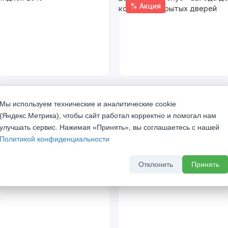
% Акция
кидкой 20%
Скрытый бонус - выгода до 
комплект скрытых дверей
а 2026 г
Мы используем технические и аналитические cookie
До 31 августа 2026 г
(Яндекс.Метрика), чтобы сайт работал корректно и помогал нам
улучшать сервис. Нажимая «Принять», вы соглашаетесь с нашей
Политикой конфиденциальности
Отклонить
Принять