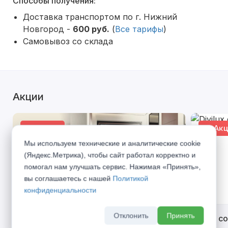
Способы получения:
Доставка транспортом по г. Нижний
Новгород -
600 руб.
(
Все тарифы
)
Самовывоз со склада
Акции
% Акция
% Акц
Мы используем технические и аналитические cookie
(Яндекс.Метрика), чтобы сайт работал корректно и
помогал нам улучшать сервис. Нажимая «Принять»,
вы соглашаетесь с нашей
Политикой
конфиденциальности
Отклонить
Принять
Открой двери выгоде. Дополнительная
Divilux 