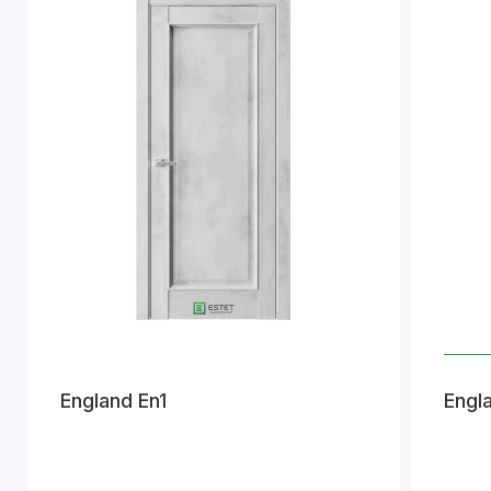
England En1
Engl