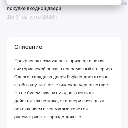
скидка 10% на межкомнатные двери при
До 31 ав
покупке входной двери
До 31 августа 2026 г
Описание
Прекрасная возможность привнести нотки
викторианской эпохи в современный интерьер.
Одного взгляда на двери England достаточно,
чтобы ощутить эстетическое удовольствие.
Но не будем лукавить: одного взгляда
действительно мало, эти двери с изящным
остеклением и фрамугами хочется
рассматривать гораздо дольше.