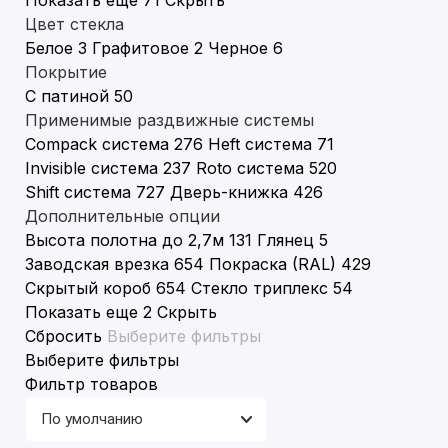
Показать еще 71
Скрыть
Цвет стекла
Белое
3
Графитовое
2
Черное
6
Покрытие
С патиной
50
Применимые раздвижные системы
Compack система
276
Heft система
71
Invisible система
237
Roto система
520
Shift система
727
Дверь-книжка
426
Дополнительные опции
Высота полотна до 2,7м
131
Глянец
5
Заводская врезка
654
Покраска (RAL)
429
Скрытый короб
654
Стекло триплекс
54
Показать еще 2
Скрыть
Сбросить
Выберите фильтры
Выберите фильтры
Фильтр товаров