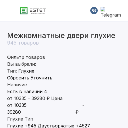
Межкомнатные двери глухие
Современные
945 товаров
Классические
Фильтр товаров
Двустворчатые
Вы выбрали:
Тип:
Глухие
С алюминиевой кромкой
Сбросить
Уточнить
Наличие
Есть в наличии
4
С патиной
от
10335
-
39280
₽
Цена
от
-
Глянцевые
₽
Глухие
Тип
Глухие
+945
Двустворчатые
+4527