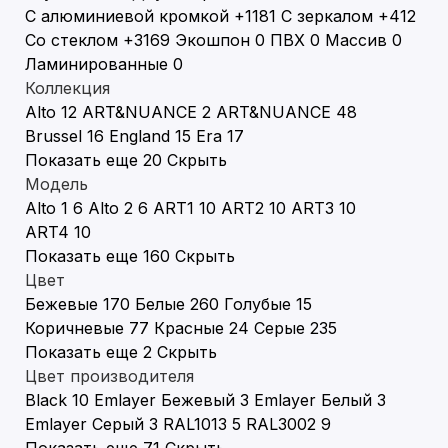
С алюминиевой кромкой
+1181
С зеркалом
+412
Со стеклом
+3169
Экошпон
0
ПВХ
0
Массив
0
Ламинированные
0
Коллекция
Alto
12
ART&NUANCE
2
ART&NUANCE
48
Brussel
16
England
15
Era
17
Показать еще 20
Скрыть
Модель
Alto 1
6
Alto 2
6
ART1
10
ART2
10
ART3
10
ART4
10
Показать еще 160
Скрыть
Цвет
Бежевые
170
Белые
260
Голубые
15
Коричневые
77
Красные
24
Серые
235
Показать еще 2
Скрыть
Цвет производителя
Black
10
Emlayer Бежевый
3
Emlayer Белый
3
Emlayer Серый
3
RAL1013
5
RAL3002
9