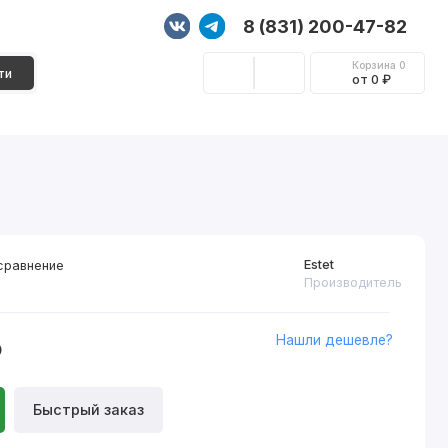
8 (831) 200-47-82
Корзина
0
ти
от 0 ₽
Стеновые панели
Фурнитура
Декор
Estet
сравнение
Производитель
Нашли дешевле?
₽
Быстрый заказ