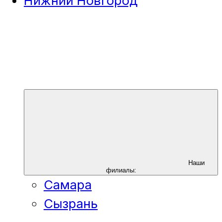
Нижний Новгород
Наши
филиалы:
Самара
Сызрань