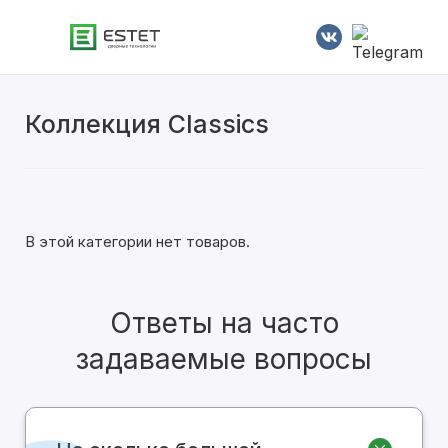
Коллекция Classics
Современные
Классические
Двустворчатые
В этой категории нет товаров.
С алюминиевой кромкой
Ответы на часто
С патиной
задаваемые вопросы
Глянцевые