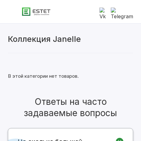
Коллекция Janelle
Современные
Классические
Двустворчатые
В этой категории нет товаров.
С алюминиевой кромкой
Ответы на часто
С патиной
задаваемые вопросы
Глянцевые