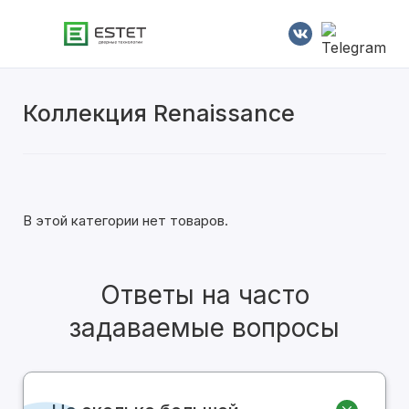
Коллекция Renaissance
Современные
Классические
Двустворчатые
В этой категории нет товаров.
С алюминиевой кромкой
Ответы на часто
С патиной
задаваемые вопросы
Глянцевые