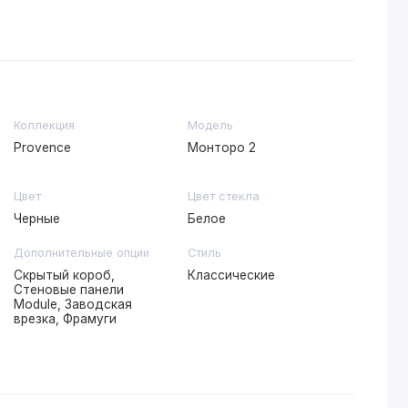
Коллекция
Модель
Provence
Монторо 2
Цвет
Цвет стекла
Черные
Белое
Дополнительные опции
Стиль
Скрытый короб,
Классические
Стеновые панели
Module, Заводская
врезка, Фрамуги