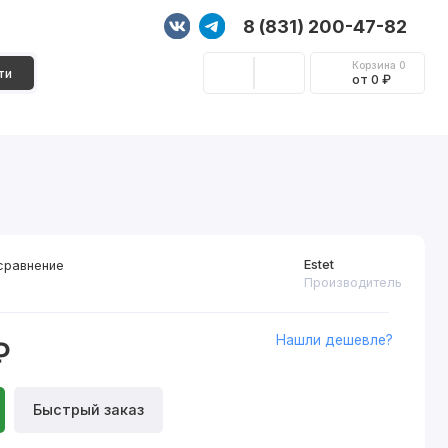
8 (831) 200-47-82
Корзина
0
ти
от 0 ₽
Стеновые панели
Фурнитура
Декор
Estet
сравнение
Производитель
Нашли дешевле?
₽
Быстрый заказ