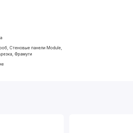
ма
роб, Стеновые панели Module,
врезка, Фрамуги
ие