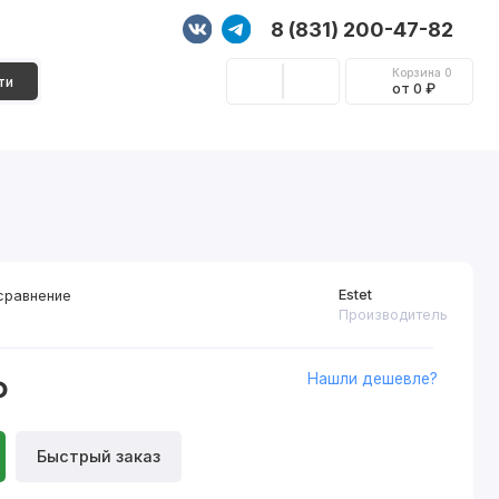
8 (831) 200-47-82
Корзина
0
ти
от 0 ₽
Стеновые панели
Фурнитура
Декор
Estet
сравнение
Производитель
Нашли дешевле?
₽
Быстрый заказ