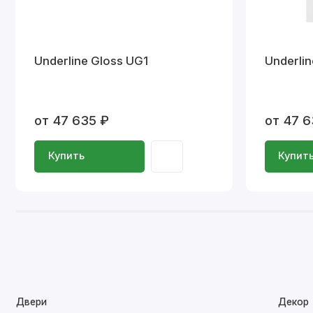
Underline Gloss UG1
Underli
от 47 635 ₽
от 47 6
Купить
Купит
Двери
Декор