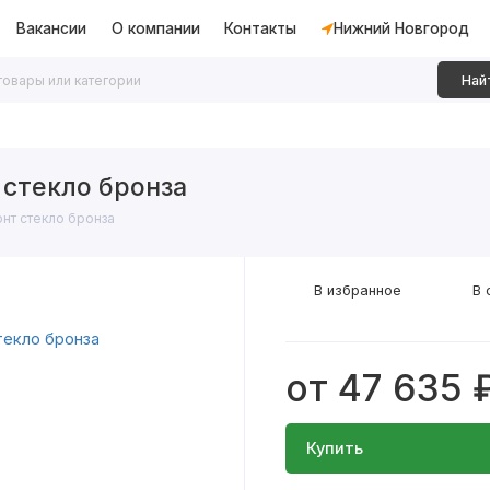
Вакансии
О компании
Контакты
Нижний Новгород
Най
дки
Алюминиевые перегородки
Декоративные рейки
 стекло бронза
онт стекло бронза
В избранное
В 
от 47 635 
Купить