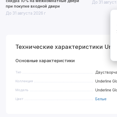
скидка 10% на межкомнатные двери
До 31 август
при покупке входной двери
До 31 августа 2026 г
Технические характеристики Unde
Основные характеристики
Тип
Двустворч
Коллекция
Underline Gl
Модель
Underline G
Цвет
Белые