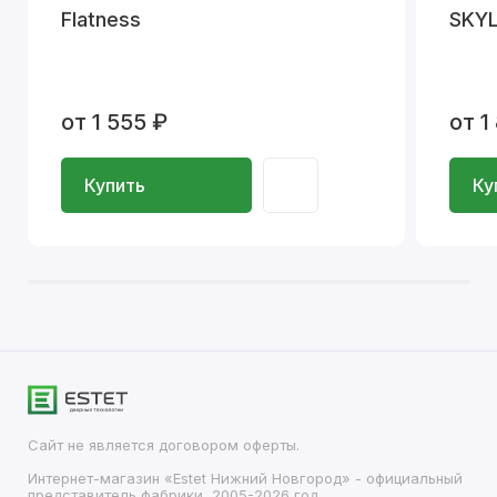
Flatness
SKYL
от 1 555 ₽
от 1
Купить
Ку
Сайт не является договором оферты.
Интернет-магазин «Estet Нижний Новгород» - официальный
представитель фабрики, 2005-2026 год