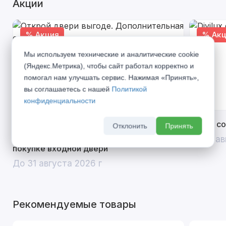
Акции
% Акция
% Акц
Мы используем технические и аналитические cookie
(Яндекс.Метрика), чтобы сайт работал корректно и
помогал нам улучшать сервис. Нажимая «Принять»,
вы соглашаетесь с нашей
Политикой
конфиденциальности
Открой двери выгоде. Дополнительная
Divilux 
Отклонить
Принять
скидка 10% на межкомнатные двери при
До 31 ав
покупке входной двери
До 31 августа 2026 г
Рекомендуемые товары