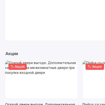
Акции
% Акция
% Акция
Открой двери выгоде. Дополнительная
Divilux со с