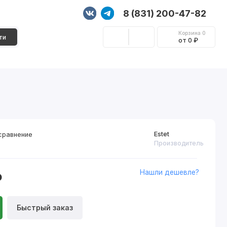
8 (831) 200-47-82
Корзина
0
ти
от 0 ₽
Стеновые панели
Фурнитура
Декор
Estet
сравнение
Производитель
Нашли дешевле?
₽
Быстрый заказ