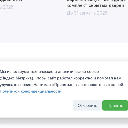
комплект скрытых дверей
а 2026 г
До 31 августа 2026 г
Мы используем технические и аналитические cookie
й "No-Frost". Подходят для установки в частные дома.
(Яндекс.Метрика), чтобы сайт работал корректно и помогал нам
. Он обеспечивает более глубокое проникновение краски
улучшать сервис. Нажимая «Принять», вы соглашаетесь с нашей
й конструкции. для дополнительной защиты покрытия от
Политикой конфиденциальности
ей и механических повреждений применяется технология
Отклонить
Принять