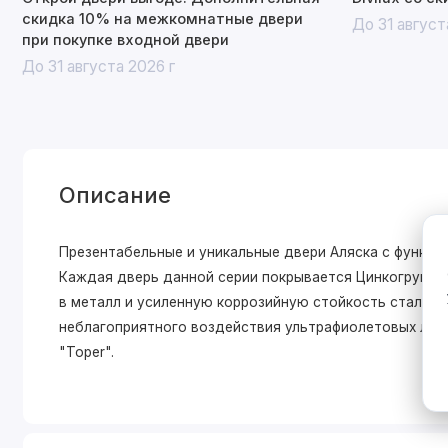
скидка 10% на межкомнатные двери
До 31 август
при покупке входной двери
До 31 августа 2026 г
Описание
Презентабельные и уникальные двери Аляска с функцие
Каждая дверь данной серии покрывается Цинкогрунтом
в металл и усиленную коррозийную стойкость стально
неблагоприятного воздействия ультрафиолетовых луч
"Toper".