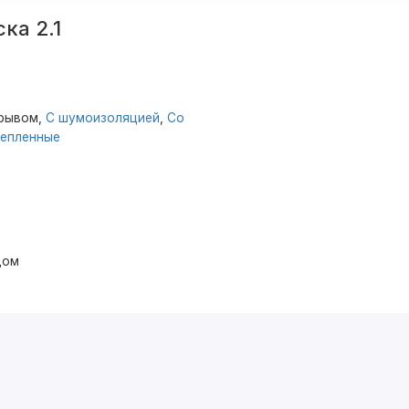
ка 2.1
зрывом,
С шумоизоляцией
,
Со
епленные
дом