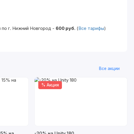
 по г. Нижний Новгород -
600 руб.
(
Все тарифы
)
Все акции
% Акция
15% на
-20% на Unity 180