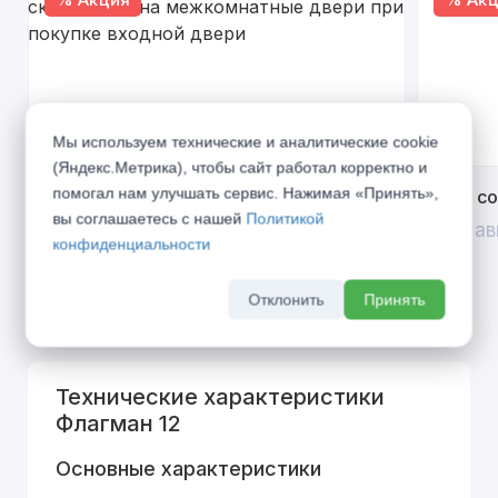
Мы используем технические и аналитические cookie
(Яндекс.Метрика), чтобы сайт работал корректно и
помогал нам улучшать сервис. Нажимая «Принять»,
Открой двери выгоде. Дополнительная
Divilux 
вы соглашаетесь с нашей
Политикой
скидка 10% на межкомнатные двери при
До 31 ав
конфиденциальности
покупке входной двери
До 31 августа 2026 г
Отклонить
Принять
Технические характеристики
Флагман 12
Основные характеристики