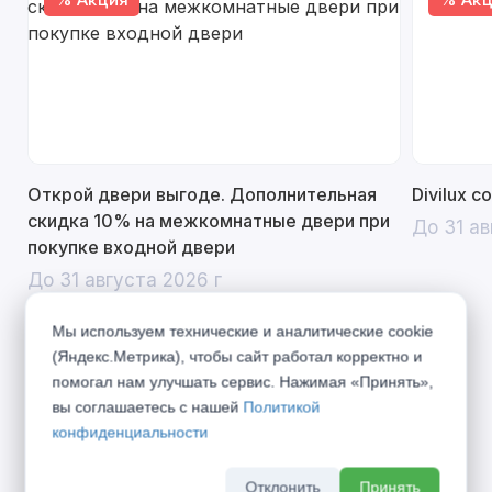
Открой двери выгоде. Дополнительная
Divilux 
скидка 10% на межкомнатные двери при
До 31 ав
покупке входной двери
До 31 августа 2026 г
Мы используем технические и аналитические cookie
(Яндекс.Метрика), чтобы сайт работал корректно и
помогал нам улучшать сервис. Нажимая «Принять»,
Описание
вы соглашаетесь с нашей
Политикой
конфиденциальности
Идеальное решение для интерьеров в стиле
LOFT! Стильные двери LOFT понравятся
Отклонить
Принять