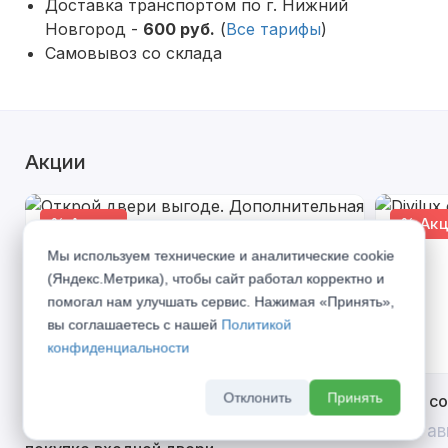
Доставка транспортом по г. Нижний
Новгород -
600 руб.
(
Все тарифы
)
Самовывоз со склада
Акции
% Акция
% Акц
Мы используем технические и аналитические cookie
(Яндекс.Метрика), чтобы сайт работал корректно и
помогал нам улучшать сервис. Нажимая «Принять»,
вы соглашаетесь с нашей
Политикой
конфиденциальности
Отклонить
Принять
Открой двери выгоде. Дополнительная
Divilux 
скидка 10% на межкомнатные двери при
До 31 ав