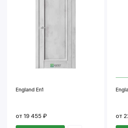
England En1
Engl
от 19 455 ₽
от 2