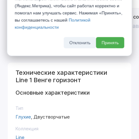
(Яндекс.Метрика), чтобы сайт работал корректно и
помогал нам улучшать сервис. Нажимая «Принять»,
Открой двери выгоде. Дополнительная
Divilux 
вы соглашаетесь с нашей
Политикой
скидка 10% на межкомнатные двери при
До 31 ав
конфиденциальности
покупке входной двери
До 31 августа 2026 г
Отклонить
Принять
Технические характеристики
Line 1 Венге горизонт
Основные характеристики
Тип
Глухие
, Двустворчатые
Коллекция
Line