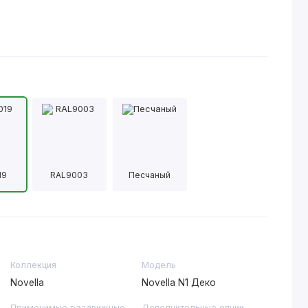
19
RAL9003
Песчаный
Коллекция
Модель
Novella
Novella N1 Деко
Применимые раздвижные
Дополнительные опции