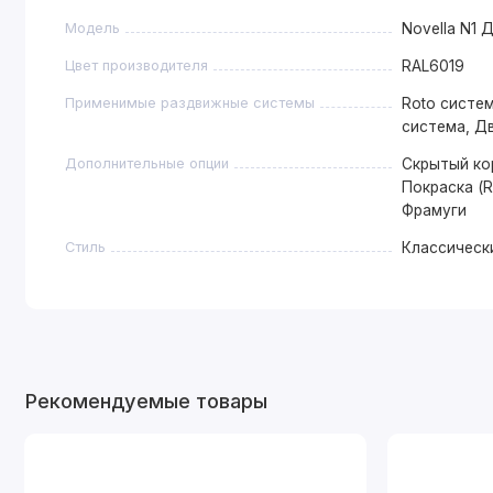
Модель
Novella N1 
Цвет производителя
RAL6019
Применимые раздвижные системы
Roto систем
система, Д
Дополнительные опции
Скрытый ко
Покраска (R
Фрамуги
Стиль
Классическ
Рекомендуемые товары