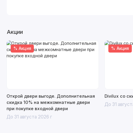
Акции
% Акция
% Акция
Открой двери выгоде. Дополнительная
Divilux со с
скидка 10% на межкомнатные двери
До 31 август
при покупке входной двери
До 31 августа 2026 г