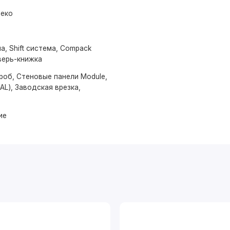
Деко
а, Shift система, Compack
верь-книжка
роб, Стеновые панели Module,
AL), Заводская врезка,
ие