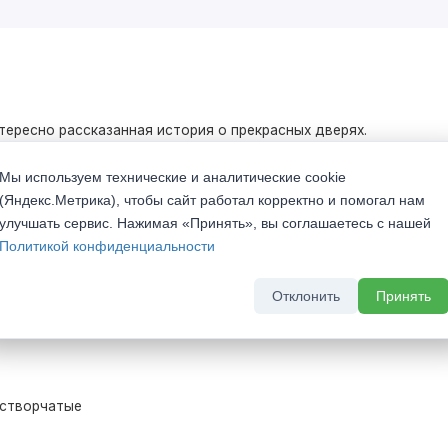
нтересно рассказанная история о прекрасных дверях.
рганично воплотились в современных материалах и
Мы используем технические и аналитические cookie
 геометрией и подчеркнут Ваш хороший вкус.
(Яндекс.Метрика), чтобы сайт работал корректно и помогал нам
улучшать сервис. Нажимая «Принять», вы соглашаетесь с нашей
Политикой конфиденциальности
Отклонить
Принять
lla N1 Деко RAL6019
устворчатые