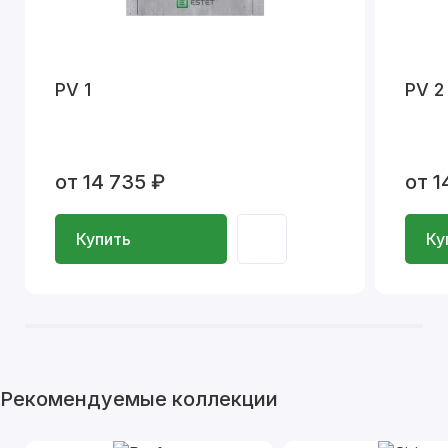
PV 1
PV 2
от 14 735 ₽
от 1
Купить
Ку
Рекомендуемые коллекции