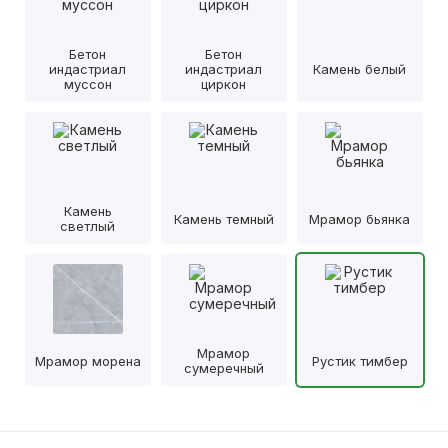
Бетон
Бетон
индастриал
индастриал
Камень белый
муссон
циркон
Камень
Камень темный
Мрамор бьянка
светлый
Мрамор
Мрамор морена
Рустик тимбер
сумеречный