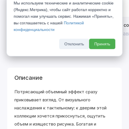
Мы используем технические и аналитические cookie
(Яндекс.Метрика), чтобы сайт работал корректно и
помогал нам улучшать сервис. Нажимая «Принять»,
вы соглашаетесь с нашей
Политикой
Открой двери выгоде. Дополнительная
Divilux 
конфиденциальности
скидка 10% на межкомнатные двери при
До 31 ав
покупке входной двери
Отклонить
Принять
До 31 августа 2026 г
Описание
Потрясающий объемный эффект сразу
приковывает взгляд. От визуального
наслаждения к тактильному: к дверям этой
коллекции хочется прикоснуться, ощутить
объем и изящество рисунка. Богатая и