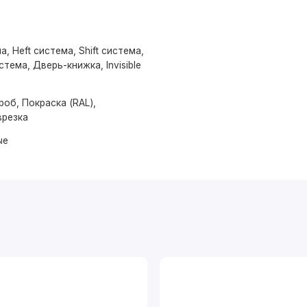
а, Heft система, Shift система,
тема, Дверь-книжка, Invisible
об, Покраска (RAL),
врезка
ые