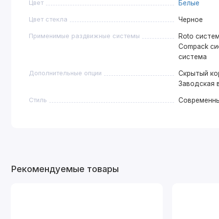
Цвет
Белые
Цвет стекла
Черное
Применимые раздвижные системы
Roto систем
Compack сис
система
Дополнительные опции
Скрытый кор
Заводская 
Стиль
Современн
Рекомендуемые товары