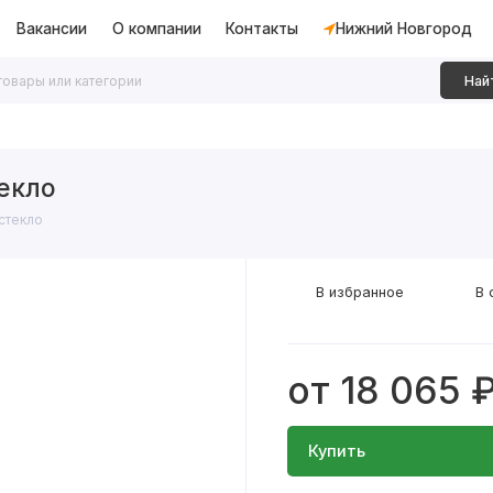
Вакансии
О компании
Контакты
Нижний Новгород
Най
дки
Алюминиевые перегородки
Декоративные рейки
екло
стекло
В избранное
В 
от 18 065 
Купить