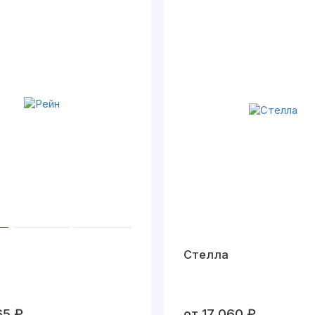
Стелла
65 ₽
от 17 060 ₽