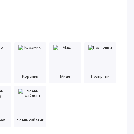
е
Керамик
Мидл
Полярный
рау
Ясень сайлент