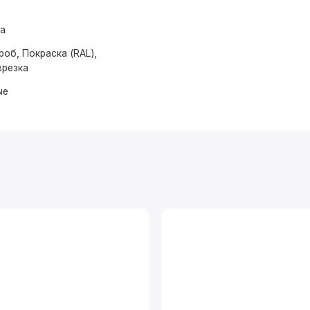
ма
об, Покраска (RAL),
врезка
ые