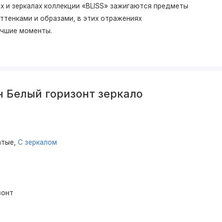
х и зеркалах коллекции «BLISS» зажигаются предметы
ттенками и образами, в этих отражениях
учшие моменты.
н Белый горизонт зеркало
атые,
С зеркалом
зонт