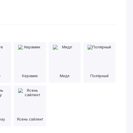
е
Керамик
Мидл
Полярный
рау
Ясень сайлент