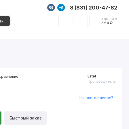
8 (831) 200-47-82
Корзина
0
ти
от 0 ₽
Стеновые панели
Фурнитура
Декор
Estet
сравнение
Производитель
Нашли дешевле?
₽
Быстрый заказ