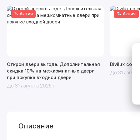
% Акция
% Акция
Открой двери выгоде. Дополнительная
Divilux со с
скидка 10% на межкомнатные двери
До 31 август
при покупке входной двери
До 31 августа 2026 г
Описание