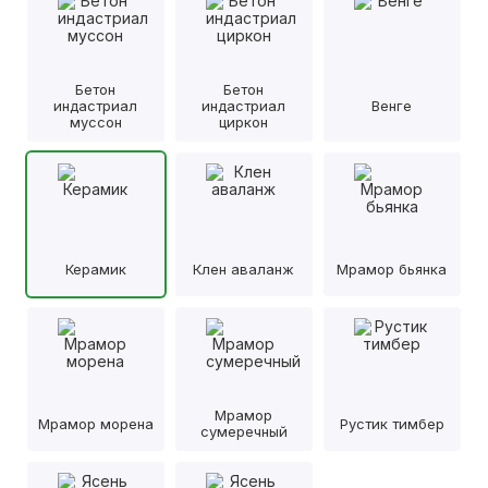
Бетон
Бетон
индастриал
индастриал
Венге
муссон
циркон
Керамик
Клен аваланж
Мрамор бьянка
Мрамор
Мрамор морена
Рустик тимбер
сумеречный