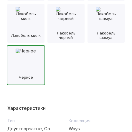
Лакобель
Лакобель
Лакобель милк
черный
шамуа
Черное
Характеристики
Тип
Коллекция
Двустворчатые, Со
Ways