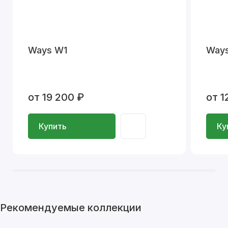
Ways W1
Way
от 19 200 ₽
от 1
Купить
Ку
Рекомендуемые коллекции