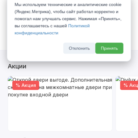
Мы используем технические и аналитические cookie
Способы получения:
(Яндекс.Метрика), чтобы сайт работал корректно и
Доставка транспортом по г. Нижний
помогал нам улучшать сервис. Нажимая «Принять»,
Новгород -
600 руб.
(
Все тарифы
)
вы соглашаетесь с нашей
Политикой
Самовывоз со склада
конфиденциальности
Отклонить
Принять
Акции
% Акция
% Акц