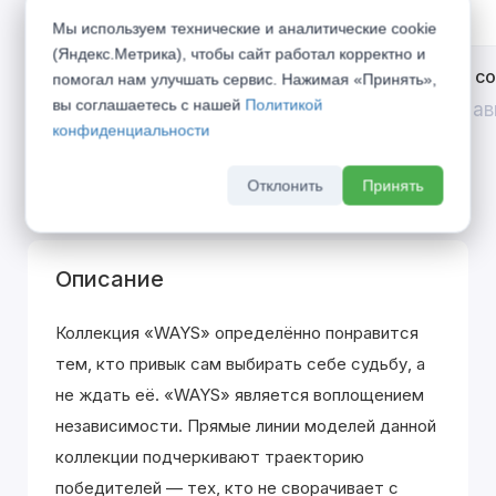
Мы используем технические и аналитические cookie
(Яндекс.Метрика), чтобы сайт работал корректно и
Открой двери выгоде. Дополнительная
Divilux 
помогал нам улучшать сервис. Нажимая «Принять»,
скидка 10% на межкомнатные двери при
вы соглашаетесь с нашей
Политикой
До 31 ав
покупке входной двери
конфиденциальности
До 31 августа 2026 г
Отклонить
Принять
Описание
Коллекция «WAYS» определённо понравится
тем, кто привык сам выбирать себе судьбу, а
не ждать её. «WAYS» является воплощением
независимости. Прямые линии моделей данной
коллекции подчеркивают траекторию
победителей — тех, кто не сворачивает с