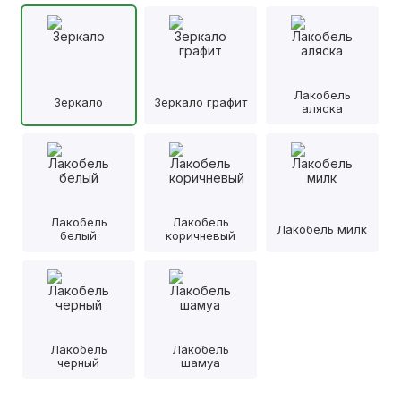
Лакобель
Зеркало
Зеркало графит
аляска
Лакобель
Лакобель
Лакобель милк
белый
коричневый
Лакобель
Лакобель
черный
шамуа