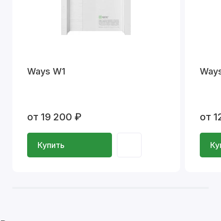
Ways W1
Way
от 19 200 ₽
от 1
Купить
Ку