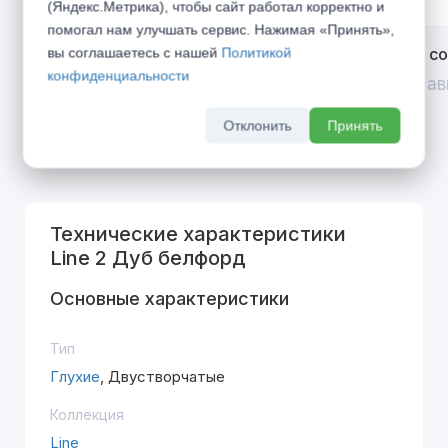
(Яндекс.Метрика), чтобы сайт работал корректно и
помогал нам улучшать сервис. Нажимая «Принять»,
Открой двери выгоде. Дополнительная
Divilux 
вы соглашаетесь с нашей
Политикой
конфиденциальности
скидка 10% на межкомнатные двери при
До 31 ав
покупке входной двери
Отклонить
Принять
До 31 августа 2026 г
Технические характеристики
Line 2 Дуб белфорд
Основные характеристики
Тип
Глухие
, Двустворчатые
Коллекция
Line