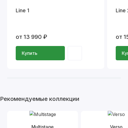
Line 1
Line 
от 13 990 ₽
от 1
Купить
Ку
Рекомендуемые коллекции
Multistage
Verso