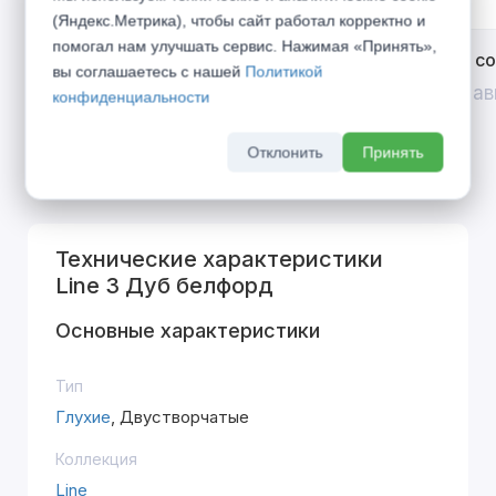
(Яндекс.Метрика), чтобы сайт работал корректно и
помогал нам улучшать сервис. Нажимая «Принять»,
Открой двери выгоде. Дополнительная
Divilux 
вы соглашаетесь с нашей
Политикой
скидка 10% на межкомнатные двери при
До 31 ав
конфиденциальности
покупке входной двери
До 31 августа 2026 г
Отклонить
Принять
Технические характеристики
Line 3 Дуб белфорд
Основные характеристики
Тип
Глухие
, Двустворчатые
Коллекция
Line