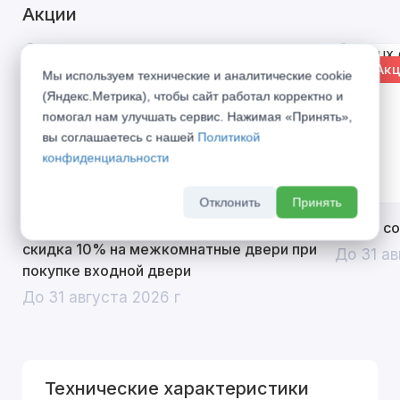
Акции
% Акция
% Акц
Мы используем технические и аналитические cookie
(Яндекс.Метрика), чтобы сайт работал корректно и
помогал нам улучшать сервис. Нажимая «Принять»,
вы соглашаетесь с нашей
Политикой
конфиденциальности
Отклонить
Принять
Открой двери выгоде. Дополнительная
Divilux 
скидка 10% на межкомнатные двери при
До 31 ав
покупке входной двери
До 31 августа 2026 г
Технические характеристики