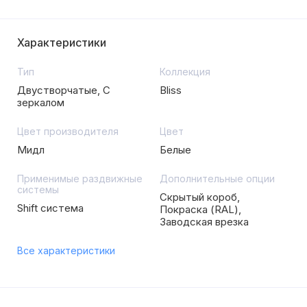
Характеристики
Тип
Коллекция
Двустворчатые, С
Bliss
зеркалом
Цвет производителя
Цвет
Мидл
Белые
Применимые раздвижные
Дополнительные опции
системы
Скрытый короб,
Shift система
Покраска (RAL),
Заводская врезка
Все характеристики