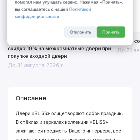
помогал нам улучшать сервис. Нажимая «Принять»,
вы соглашаетесь с нашей
Политикой
конфиденциальности
Отклонить
Принять
Открой двери выгоде. Дополнительная
Divilux 
скидка 10% на межкомнатные двери при
До 31 ав
покупке входной двери
До 31 августа 2026 г
Описание
Двери «BLISS» олицетворяют собой праздник.
В стёклах и зеркалах коллекции «BLISS»
зажигаются предметы Вашего интерьера, всё
окружающее заиграет новыми оттенками и