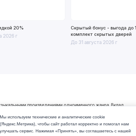
кидкой 20%
Скрытый бонус - выгода до 
комплект скрытых дверей
а 2026 г
До 31 августа 2026 г
музыкальными произведениями одноименного жанра. Вклад
тре, где только гармоничное звучание всех участников
Мы используем технические и аналитические cookie
(Яндекс.Метрика), чтобы сайт работал корректно и помогал нам
улучшать сервис. Нажимая «Принять», вы соглашаетесь с нашей