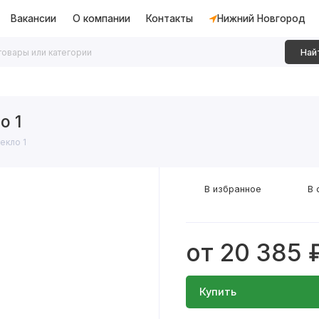
Вакансии
О компании
Контакты
Нижний Новгород
Най
дки
Алюминиевые перегородки
Декоративные рейки
о 1
екло 1
В избранное
В 
от 20 385 
Купить