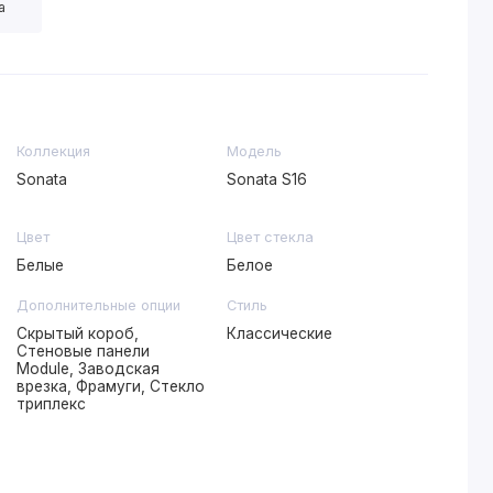
а
Коллекция
Модель
Sonata
Sonata S16
Цвет
Цвет стекла
Белые
Белое
Дополнительные опции
Стиль
Скрытый короб,
Классические
Стеновые панели
Module, Заводская
врезка, Фрамуги, Стекло
триплекс