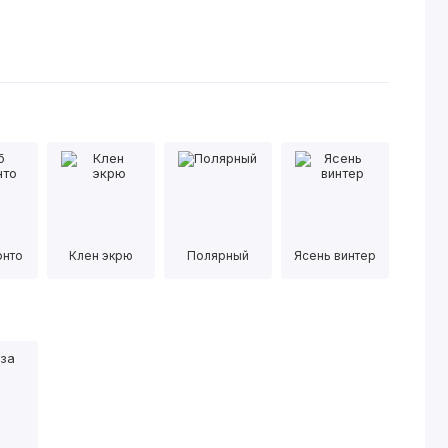
онто
Клен экрю
Полярный
Ясень винтер