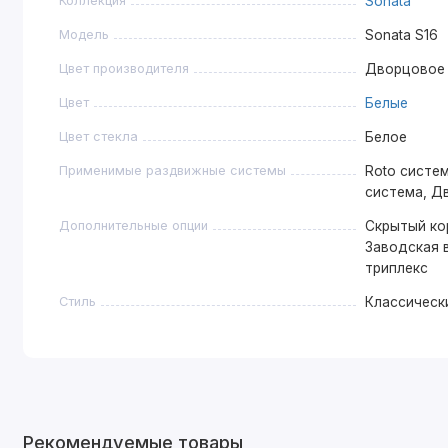
Коллекция
Sonata
Модель
Sonata S16
Цвет производителя
Дворцовое
Цвет
Белые
Цвет стекла
Белое
Применимые раздвижные системы
Roto систем
система, Д
Дополнительные опции
Скрытый ко
Заводская в
триплекс
Стиль
Классическ
Рекомендуемые товары