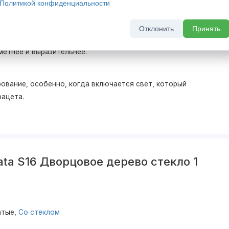
Политикой конфиденциальности
торый придаёт интерьеру целостность.
Отклонить
Принять
ери, но и вносят в интерьер порядок. Благодаря
етнее и выразительнее.
ование, особенно, когда включается свет, который
фацета.
ta S16 Дворцовое дерево стекло 1
атые,
Со стеклом