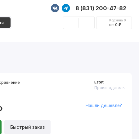
8 (831) 200-47-82
Корзина
0
ти
от 0 ₽
Стеновые панели
Фурнитура
Декор
Estet
сравнение
Производитель
Нашли дешевле?
₽
Быстрый заказ