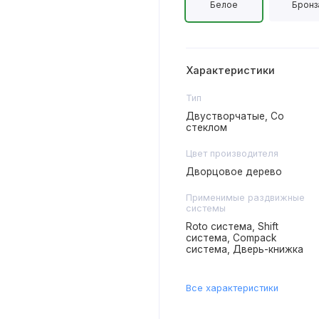
Белое
Бронз
Характеристики
Тип
Двустворчатые, Со
стеклом
Цвет производителя
Дворцовое дерево
Применимые раздвижные
системы
Roto система, Shift
система, Compack
система, Дверь-книжка
Все характеристики