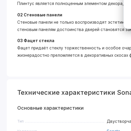
Плинтус является полноценным элементом декора, ко
02 Стеновые панели
Стеновые панели не только воспроизводят эстетику дв
стеновым панелям достоинства дверей становятся зам
03 Фацет стекла
Фацет придаёт стеклу торжественность и особое очар
жизнерадостно преломляется в декоративных скосах 
Технические характеристики Sona
Основные характеристики
Тип
Двустворч