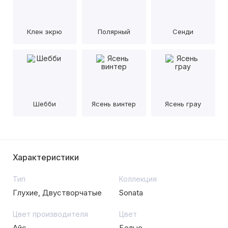
Клен экрю
Полярный
Сенди
Шебби
Ясень винтер
Ясень грау
Характеристики
Тип
Коллекция
Глухие, Двустворчатые
Sonata
Цвет производителя
Цвет
Айс
Белые