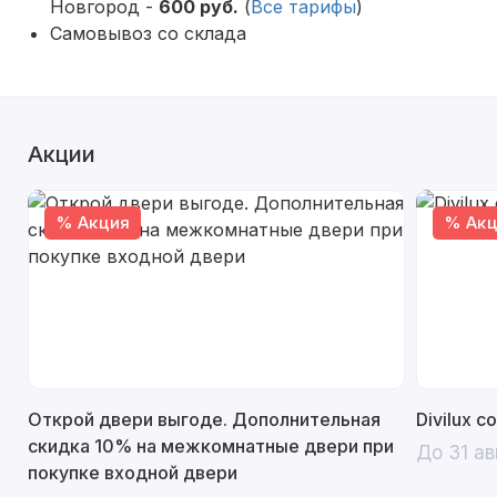
Новгород -
600 руб.
(
Все тарифы
)
Самовывоз со склада
Акции
% Акция
% Акц
Открой двери выгоде. Дополнительная
Divilux 
скидка 10% на межкомнатные двери при
До 31 ав
покупке входной двери