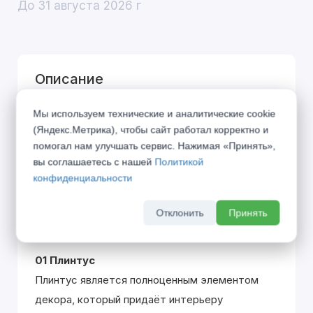
До 31 августа 2026 г
Описание
SONATA – классический дизайн, навеянный
Мы используем технические и аналитические cookie
(Яндекс.Метрика), чтобы сайт работал корректно и
великими музыкальными произведениями
помогал нам улучшать сервис. Нажимая «Принять»,
одноименного жанра. Вклад каждой детали
вы соглашаетесь с нашей
Политикой
похож на распределение партий в оркестре,
конфиденциальности
где только гармоничное звучание всех
участников создаёт единую законченную
Отклонить
Принять
эстетику.
01 Плинтус
Плинтус является полноценным элементом
декора, который придаёт интерьеру