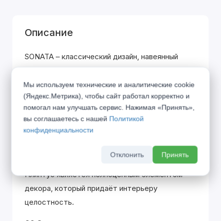
Описание
SONATA – классический дизайн, навеянный
великими музыкальными произведениями
одноименного жанра. Вклад каждой детали
Мы используем технические и аналитические cookie
(Яндекс.Метрика), чтобы сайт работал корректно и
похож на распределение партий в оркестре,
помогал нам улучшать сервис. Нажимая «Принять»,
где только гармоничное звучание всех
вы соглашаетесь с нашей
Политикой
участников создаёт единую законченную
конфиденциальности
эстетику.
Отклонить
Принять
01 Плинтус
Плинтус является полноценным элементом
декора, который придаёт интерьеру
целостность.