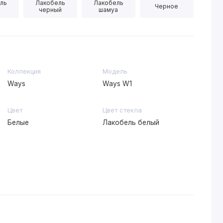
ль
Лакобель
Лакобель
Черное
черный
шамуа
Коллекция
Модель
Ways
Ways W1
Цвет
Цвет стекла
Белые
Лакобель белый