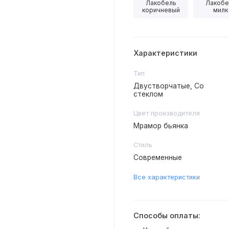
Лакобель
Лакобе
коричневый
милк
Характеристики
Тип
Двустворчатые, Со
стеклом
Цвет производителя
Мрамор бьянка
Стиль
Современные
Все характеристики
Способы оплаты: