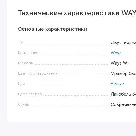
Технические характеристики WAY
Основные характеристики
Тип
Двустворч
Коллекция
Ways
Модель
Ways W1
Цвет производителя
Мрамор бья
Цвет
Белые
Цвет стекла
Лакобель б
Стиль
Современн