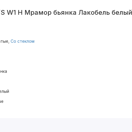
S W1 H Мрамор бьянка Лакобель белы
атые,
Со стеклом
нка
елый
ые