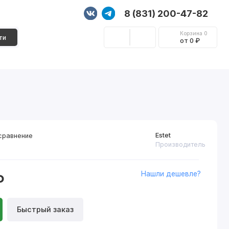
8 (831) 200-47-82
Корзина
0
ти
от 0 ₽
Стеновые панели
Фурнитура
Декор
Estet
сравнение
Производитель
Нашли дешевле?
₽
Быстрый заказ