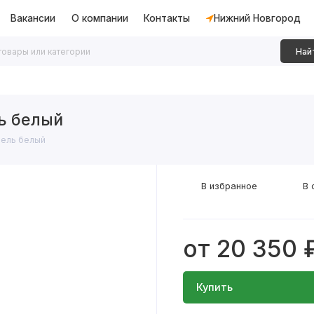
Вакансии
О компании
Контакты
Нижний Новгород
Най
дки
Алюминиевые перегородки
Декоративные рейки
ь белый
бель белый
В избранное
В 
от 20 350 
Купить