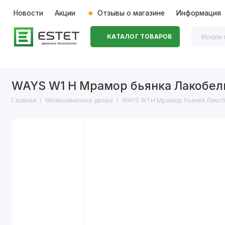
Новости
Акции
Отзывы о магазине
Информация
КАТАЛОГ ТОВАРОВ
Входные двери
Межкомнатные двери
Перегоро
WAYS W1 H Мрамор бьянка Лакобел
Главная
Межкомнатные двери
WAYS W1 H Мрамор бьянка Лако