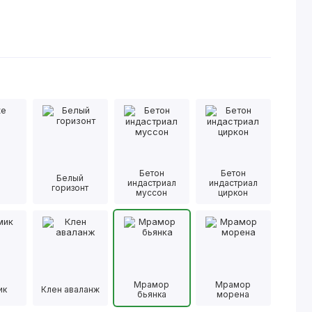
Бетон
Бетон
Белый
e
индастриал
индастриал
горизонт
муссон
циркон
Мрамор
Мрамор
ик
Клен аваланж
бьянка
морена