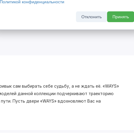
Политикой конфиденциальности
кидкой 20%
Скрытый бонус - выгода до 
комплект скрытых дверей
Отклонить
Принять
а 2026 г
До 31 августа 2026 г
ривык сам выбирать себе судьбу, а не ждать её. «WAYS»
моделей данной коллекции подчеркивают траекторию
о пути. Пусть двери «WAYS» вдохновляют Вас на