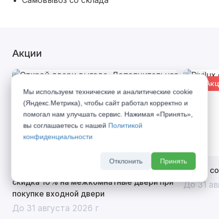
Самовывоз со склада
Акции
% Акция
% Акц
Мы используем технические и аналитические cookie
(Яндекс.Метрика), чтобы сайт работал корректно и
помогал нам улучшать сервис. Нажимая «Принять»,
вы соглашаетесь с нашей
Политикой
конфиденциальности
Отклонить
Принять
Открой двери выгоде. Дополнительная
Divilux 
скидка 10% на межкомнатные двери при
До 31 ав
покупке входной двери
До 31 августа 2026 г