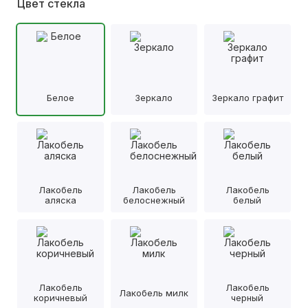
Цвет стекла
Белое
Зеркало
Зеркало графит
Лакобель
Лакобель
Лакобель
аляска
белоснежный
белый
Лакобель
Лакобель
Лакобель милк
коричневый
черный