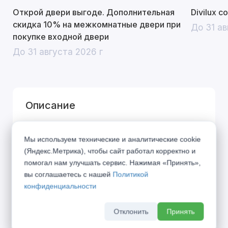
Открой двери выгоде. Дополнительная
Divilux 
скидка 10% на межкомнатные двери при
До 31 ав
покупке входной двери
До 31 августа 2026 г
Описание
Город дышит, город живёт по своим
Мы используем технические и аналитические cookie
правилам... Представляем Вашему вниманию
(Яндекс.Метрика), чтобы сайт работал корректно и
коллекцию «URBAN», вобравшую в себя дух
помогал нам улучшать сервис. Нажимая «Принять»,
современного мегаполиса. Символы города в
вы соглашаетесь с нашей
Политикой
конфиденциальности
21 веке — алюминиевая кромка и блеск стекла
— стали фирменными элементами данной
Отклонить
Принять
коллекции.