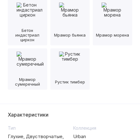
Бетон
индастриал
Мрамор бьянка
Мрамор морена
циркон
Мрамор
Рустик тимбер
сумеречный
Характеристики
Тип
Коллекция
Глухие, Двустворчатые,
Urban