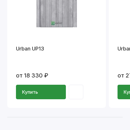
Urban UP13
Urba
от 18 330 ₽
от 2
Купить
Ку