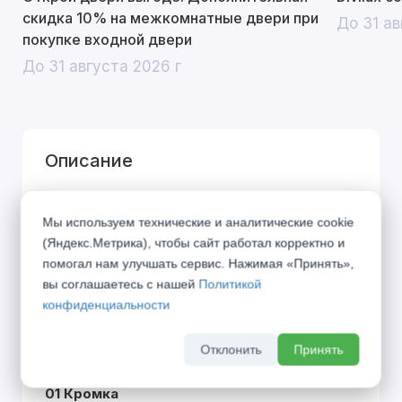
скидка 10% на межкомнатные двери при
До 31 ав
покупке входной двери
До 31 августа 2026 г
Описание
Город дышит, город живёт по своим
Мы используем технические и аналитические cookie
правилам... Представляем Вашему вниманию
(Яндекс.Метрика), чтобы сайт работал корректно и
коллекцию «URBAN», вобравшую в себя дух
помогал нам улучшать сервис. Нажимая «Принять»,
современного мегаполиса. Символы города в
вы соглашаетесь с нашей
Политикой
21 веке — алюминиевая кромка и блеск стекла
конфиденциальности
— стали фирменными элементами данной
Отклонить
Принять
коллекции.
01 Кромка