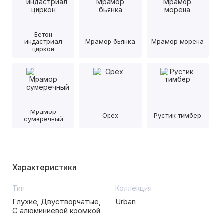
Бетон
индастриал
Мрамор бьянка
Мрамор морена
циркон
Мрамор
Орех
Рустик тимбер
сумеречный
Характеристики
Тип
Коллекция
Глухие, Двустворчатые,
Urban
С алюминиевой кромкой