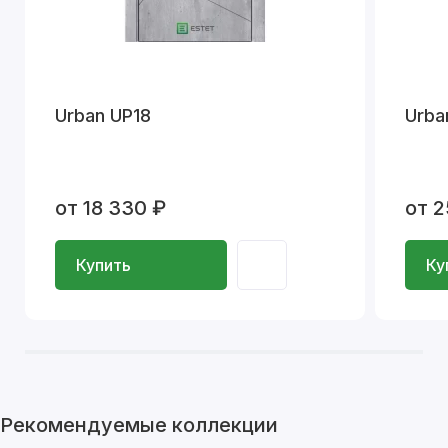
Urban UP18
Urba
от 18 330 ₽
от 2
Купить
Ку
Рекомендуемые коллекции