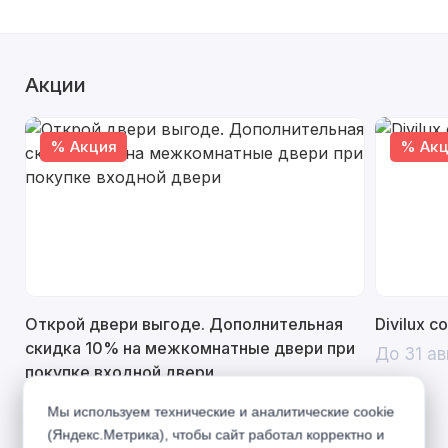
Акции
% Акция
% Акц
Открой двери выгоде. Дополнительная
Divilux 
скидка 10% на межкомнатные двери при
До 31 ав
покупке входной двери
До 31 августа 2026 г
Мы используем технические и аналитические cookie
(Яндекс.Метрика), чтобы сайт работал корректно и