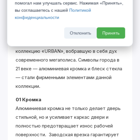
помогал нам улучшать сервис. Нажимая «Принять»,
вы соглашаетесь с нашей
Политикой
конфиденциальности
Описание
Отклонить
Принять
Город дышит, город живёт по своим
правилам... Представляем Вашему вниманию
коллекцию «URBAN», вобравшую в себя дух
современного мегаполиса. Символы города в
21 веке — алюминиевая кромка и блеск стекла
— стали фирменными элементами данной
коллекции.
01 Кромка
Алюминиевая кромка не только делает дверь
стильной, но и усиливает каркас двери и
полностью предотвращает износ рабочей
поверхности. Заводская врезка гарантирует