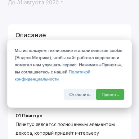
До 31 августа 2026 г
Описание
SONATA – классический дизайн, навеянный
Мы используем технические и аналитические cookie
(Яндекс.Метрика), чтобы сайт работал корректно и
великими музыкальными произведениями
помогал нам улучшать сервис. Нажимая «Принять»,
одноименного жанра. Вклад каждой детали
вы соглашаетесь с нашей
Политикой
похож на распределение партий в оркестре,
конфиденциальности
где только гармоничное звучание всех
участников создаёт единую законченную
Отклонить
Принять
эстетику.
01 Плинтус
Плинтус является полноценным элементом
декора, который придаёт интерьеру