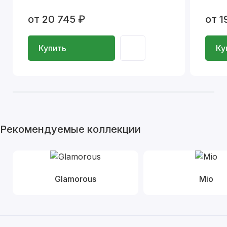
от 20 745 ₽
от 1
Купить
Ку
Рекомендуемые коллекции
Glamorous
Mio