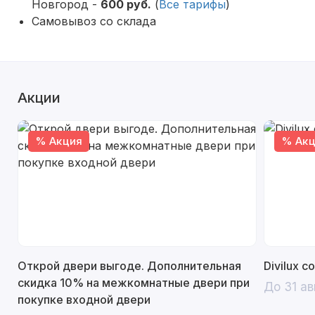
Новгород -
600 руб.
(
Все тарифы
)
Самовывоз со склада
Акции
% Акция
% Акц
Открой двери выгоде. Дополнительная
Divilux 
скидка 10% на межкомнатные двери при
До 31 ав
покупке входной двери