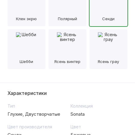
Клен экрю
Полярный
Сенди
Шебби
Ясень винтер
Ясень грау
Характеристики
Тип
Коллекция
Глухие, Двустворчатые
Sonata
Цвет производителя
Цвет
Сенди
Бежевые