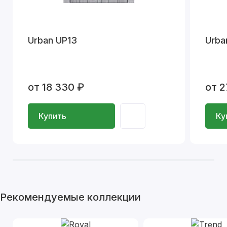
Urban UP13
Urba
от 18 330 ₽
от 2
Купить
Ку
Рекомендуемые коллекции