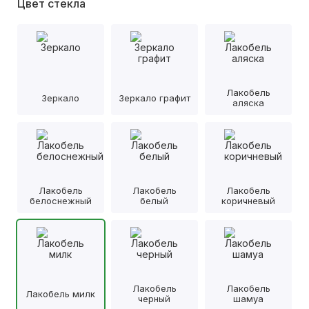
Цвет стекла
Лакобель
Зеркало
Зеркало графит
аляска
Лакобель
Лакобель
Лакобель
белоснежный
белый
коричневый
Лакобель
Лакобель
Лакобель милк
черный
шамуа