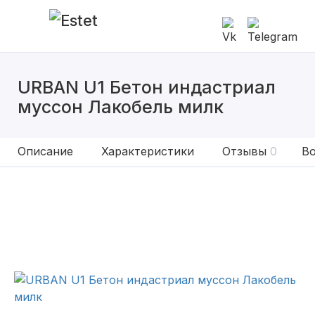
URBAN U1 Бетон индастриал
муссон Лакобель милк
Описание
Характеристики
Отзывы
0
Во