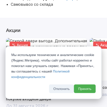
Самовывоз со склада
Акции
% Акция
% Акц
Мы используем технические и аналитические cookie
(Яндекс.Метрика), чтобы сайт работал корректно и
помогал нам улучшать сервис. Нажимая «Принять»,
вы соглашаетесь с нашей
Политикой
конфиденциальности
Открой двери выгоде. Дополнительная
Divilux 
Отклонить
Принять
скидка 10% на межкомнатные двери при
До 31 ав
покупке входной двери
До 31 августа 2026 г