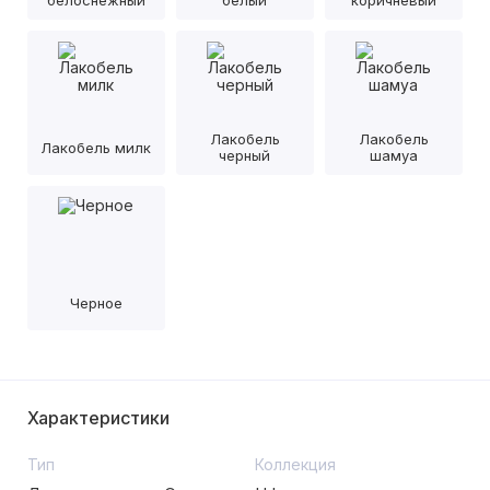
белоснежный
белый
коричневый
Лакобель
Лакобель
Лакобель милк
черный
шамуа
Черное
Характеристики
Тип
Коллекция