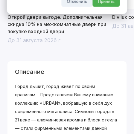
Отклонить
Принять
Открой двери выгоде. Дополнительная
Divilux 
скидка 10% на межкомнатные двери при
До 31 ав
покупке входной двери
До 31 августа 2026 г
Описание
Город дышит, город живёт по своим
правилам... Представляем Вашему вниманию
коллекцию «URBAN», вобравшую в себя дух
современного мегаполиса. Символы города в
21 веке — алюминиевая кромка и блеск стекла
— стали фирменными элементами данной