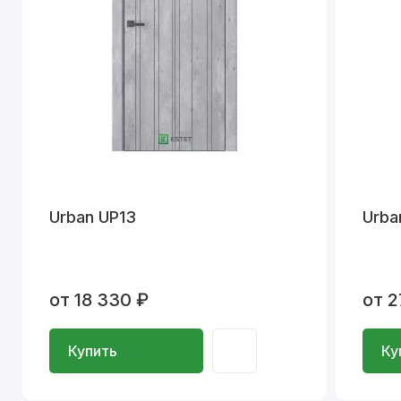
Urban UP13
Urba
от 18 330 ₽
от 2
Купить
Ку