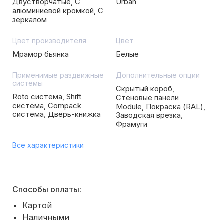
Двустворчатые, С
Urban
алюминиевой кромкой, С
зеркалом
Цвет производителя
Цвет
Мрамор бьянка
Белые
Применимые раздвижные
Дополнительные опции
системы
Скрытый короб,
Roto система, Shift
Стеновые панели
система, Compack
Module, Покраска (RAL),
система, Дверь-книжка
Заводская врезка,
Фрамуги
Все характеристики
Способы оплаты:
Картой
Наличными