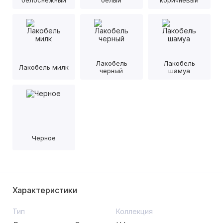
белоснежный
белый
коричневый
Лакобель
Лакобель
Лакобель милк
черный
шамуа
Черное
Характеристики
Тип
Коллекция