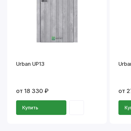
Urban UP13
Urba
от 18 330 ₽
от 2
Купить
Ку