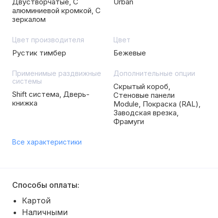
Двустворчатые, С
Urban
алюминиевой кромкой, С
зеркалом
Цвет производителя
Цвет
Рустик тимбер
Бежевые
Применимые раздвижные
Дополнительные опции
системы
Скрытый короб,
Shift система, Дверь-
Стеновые панели
книжка
Module, Покраска (RAL),
Заводская врезка,
Фрамуги
Все характеристики
Способы оплаты:
Картой
Наличными