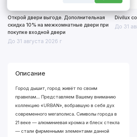
Открой двери выгоде. Дополнительная
Divilux 
скидка 10% на межкомнатные двери при
До 31 ав
покупке входной двери
До 31 августа 2026 г
Описание
Город дышит, город живёт по своим
правилам... Представляем Вашему вниманию
коллекцию «URBAN», вобравшую в себя дух
современного мегаполиса. Символы города в
21 веке — алюминиевая кромка и блеск стекла
— стали фирменными элементами данной