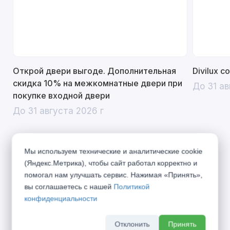
Открой двери выгоде. Дополнительная
Divilux 
скидка 10% на межкомнатные двери при
До 31 ав
покупке входной двери
До 31 августа 2026 г
Мы используем технические и аналитические cookie
(Яндекс.Метрика), чтобы сайт работал корректно и
Описание
помогал нам улучшать сервис. Нажимая «Принять»,
вы соглашаетесь с нашей
Политикой
Город дышит, город живёт по своим
конфиденциальности
правилам... Представляем Вашему вниманию
коллекцию «URBAN», вобравшую в себя дух
Отклонить
Принять