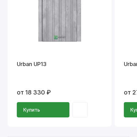
Urban UP13
Urba
от 18 330 ₽
от 2
Купить
Ку